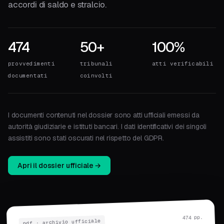
accordi di saldo e stralcio.
474
50+
100%
provvedimenti
tribunali
atti verificabili
documentati
coinvolti
I documenti contenuti nel dossier sono atti ufficiali emessi da
autorità giudiziarie e istituti bancari. I dati identificativi dei singoli
assistiti sono stati oscurati nel rispetto del GDPR.
Apri il dossier ufficiale →
474 pp.
pdf · archivio ufficiale