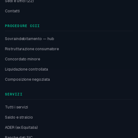
Sedi e uffici (22)
Contatti
PROCEDURE CCII
Sovraindebitamento — hub
Ristrutturazione consumatore
Concordato minore
Liquidazione controllata
Composizione negoziata
SERVIZI
Tutti i servizi
Saldo e stralcio
ADER (ex Equitalia)
Banche dati SIC