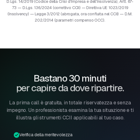
D.Lgs. 14/2019 (Codice della Crisi d'Impresa e dell'Insolvenza), Artt. 67-
73 — D.Lgs. 136/2024 (correttivo CCII) — Direttiva UE 1023/2019
(Insolvency) — Legge 3/2012 (abrogata, ora confluita nel CCII) — D.M.
202/2014 (parametri compenso OCC).
Bastano 30 minuti
per capire da dove ripartire.
La prima call è gratuita, in totale riservatezza e senza
impegno. Un professionista esamina la tua situazione e ti
illustra gli strumenti CCII applicabili al tuo caso.
Verifica della meritevolezza