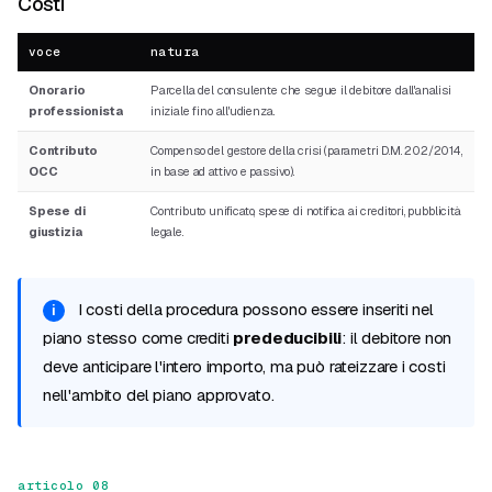
Costi
voce
natura
Onorario
Parcella del consulente che segue il debitore dall'analisi
professionista
iniziale fino all'udienza.
Contributo
Compenso del gestore della crisi (parametri D.M. 202/2014,
OCC
in base ad attivo e passivo).
Spese di
Contributo unificato, spese di notifica ai creditori, pubblicità
giustizia
legale.
I costi della procedura possono essere inseriti nel
piano stesso come crediti
prededucibili
: il debitore non
deve anticipare l'intero importo, ma può rateizzare i costi
nell'ambito del piano approvato.
articolo 08