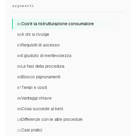
argomenti
Cos'è la ristrutturazione consumatore
01
A chi si rivolge
02
Requisiti di accesso
03
Il giudizio di meritevolezza
04
Le fasi della procedura
05
Blocco pignoramenti
06
Tempi e costi
07
Vantaggi chiave
08
Cosa succede ai beni
09
Differenze con le altre procedure
10
Casi pratici
11