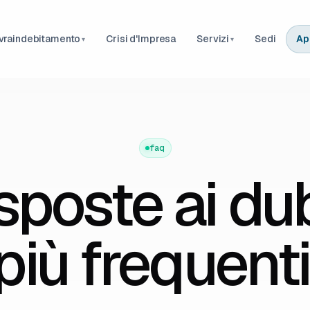
vraindebitamento
Crisi d'Impresa
Servizi
Sedi
Ap
▾
▾
faq
sposte ai du
più frequenti