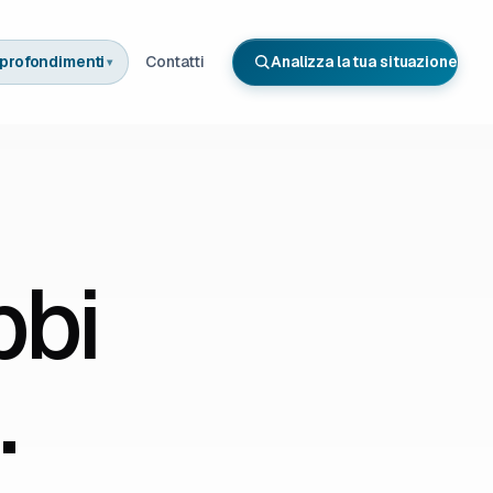
profondimenti
Contatti
Analizza la tua situazione
▾
bbi
.