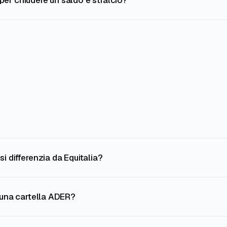
er chiudere un saldo e stralcio?
i differenzia da Equitalia?
 una cartella ADER?