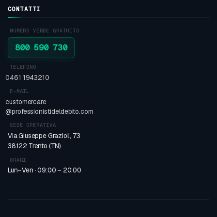
CONTATTI
NUMERO VERDE GRATUITO
800 590 730
TELEFONO
0461 1943210
E-MAIL
customercare
@professionistideldebito.com
SEDE OPERATIVA
Via Giuseppe Grazioli, 73
38122 Trento (TN)
ORARI
Lun–Ven · 09:00 – 20:00