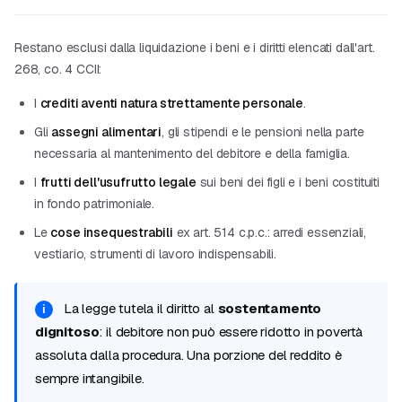
Restano esclusi dalla liquidazione i beni e i diritti elencati dall'art.
268, co. 4 CCII:
I
crediti aventi natura strettamente personale
.
Gli
assegni alimentari
, gli stipendi e le pensioni nella parte
necessaria al mantenimento del debitore e della famiglia.
I
frutti dell'usufrutto legale
sui beni dei figli e i beni costituiti
in fondo patrimoniale.
Le
cose insequestrabili
ex art. 514 c.p.c.: arredi essenziali,
vestiario, strumenti di lavoro indispensabili.
La legge tutela il diritto al
sostentamento
dignitoso
: il debitore non può essere ridotto in povertà
assoluta dalla procedura. Una porzione del reddito è
sempre intangibile.