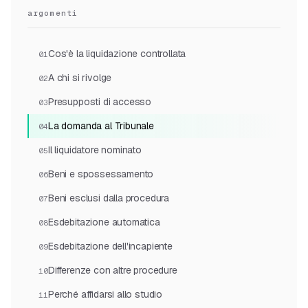
argomenti
Cos'è la liquidazione controllata
01
A chi si rivolge
02
Presupposti di accesso
03
La domanda al Tribunale
04
Il liquidatore nominato
05
Beni e spossessamento
06
Beni esclusi dalla procedura
07
Esdebitazione automatica
08
Esdebitazione dell'incapiente
09
Differenze con altre procedure
10
Perché affidarsi allo studio
11