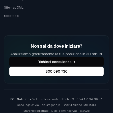
Sitemap XML
robots.txt
Non sai da dove iniziare?
Analizziamo gratuitamente la tua posizione in 30 minuti.
Richiedi consulenza →
800 590 730
SCL Solutions S.r.l.
· Professionisti del Debito® · P. IVA
10134130961
Sede legale: Via San Gregorio, 6 — 20124 Milano (MI) · Italia
Marchio registrato · Tutti i diritti riservati · © 2026