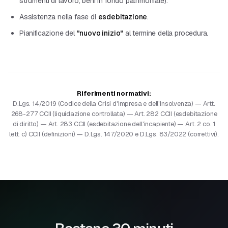
strumenti di lavoro, beni in fondo patrimoniale).
Assistenza nella fase di
esdebitazione
.
Pianificazione del
"nuovo inizio"
al termine della procedura.
Riferimenti normativi:
D.Lgs. 14/2019 (Codice della Crisi d'Impresa e dell'Insolvenza) — Artt.
268-277 CCII (liquidazione controllata) — Art. 282 CCII (esdebitazione
di diritto) — Art. 283 CCII (esdebitazione dell'incapiente) — Art. 2 co. 1
lett. c) CCII (definizioni) — D.Lgs. 147/2020 e D.Lgs. 83/2022 (correttivi).