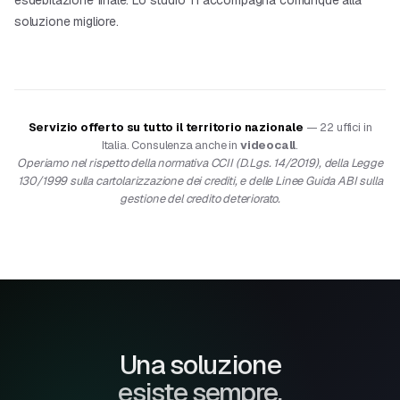
esdebitazione finale. Lo studio Ti accompagna comunque alla
soluzione migliore.
Servizio offerto su tutto il territorio nazionale
— 22 uffici in
Italia. Consulenza anche in
videocall
.
Operiamo nel rispetto della normativa CCII (D.Lgs. 14/2019), della Legge
130/1999 sulla cartolarizzazione dei crediti, e delle Linee Guida ABI sulla
gestione del credito deteriorato.
Una soluzione
esiste sempre.