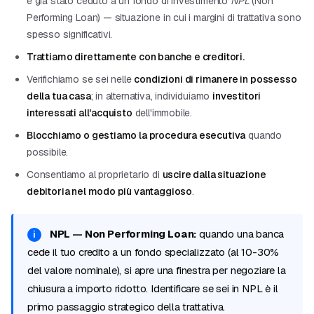
è già stato ceduto a un fondo di investimento
NPL
(Non
Performing Loan) — situazione in cui i margini di trattativa sono
spesso significativi.
Trattiamo direttamente con banche e creditori.
Verifichiamo se sei nelle
condizioni di rimanere in possesso
della tua casa
; in alternativa, individuiamo
investitori
interessati all'acquisto
dell'immobile.
Blocchiamo o gestiamo la procedura esecutiva
quando
possibile.
Consentiamo al proprietario di
uscire dalla situazione
debitoria nel modo più vantaggioso
.
NPL — Non Performing Loan:
quando una banca
cede il tuo credito a un fondo specializzato (al 10-30%
del valore nominale), si apre una finestra per negoziare la
chiusura a importo ridotto. Identificare se sei in NPL è il
primo passaggio strategico della trattativa.