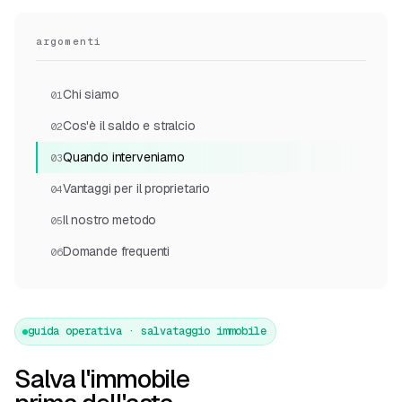
argomenti
Chi siamo
01
Cos'è il saldo e stralcio
02
Quando interveniamo
03
Vantaggi per il proprietario
04
Il nostro metodo
05
Domande frequenti
06
guida operativa · salvataggio immobile
Salva l'immobile