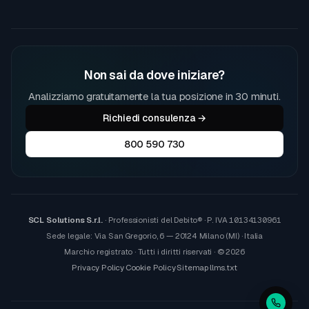
Non sai da dove iniziare?
Analizziamo gratuitamente la tua posizione in 30 minuti.
Richiedi consulenza →
800 590 730
SCL Solutions S.r.l.
· Professionisti del Debito® · P. IVA
10134130961
Sede legale: Via San Gregorio, 6 — 20124 Milano (MI) · Italia
Marchio registrato · Tutti i diritti riservati · © 2026
Privacy Policy
·
Cookie Policy
·
Sitemap
·
llms.txt