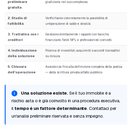
preliminare
giudiziaria nel suo complesso.
gratuita
2. Studio di
Verifichiamo concretamente la possibilità di
fattibilità
un'operazione di saldo e stralcio.
3. Trattativa con i
Gestiamo direttamente i rapporti con banche,
creditori
finanziarie, fondi NPL e professionisti coinvolti.
4. Individuazione
Ricerca di investitori, acquirenti o accordi transattivi
della soluzione
su misura.
5. Chiusura
Assistenza fino alla definizione completa della pratica
dell'operazione
— dalla scrittura privata all'atto pubblico.
Una soluzione esiste.
Se il tuo immobile è a
rischio asta o è già coinvolto in una procedura esecutiva,
il
tempo è un fattore determinante
. Contattaci per
un'analisi preliminare riservata e senza impegno.