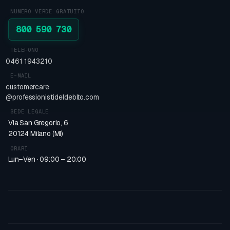
NUMERO VERDE GRATUITO
800 590 730
TELEFONO
0461 1943210
E-MAIL
customercare
@professionistideldebito.com
SEDE LEGALE
Via San Gregorio, 6
20124 Milano (MI)
ORARI
Lun–Ven · 09:00 – 20:00