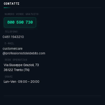
CONTATTI
NUMERO VERDE GRATUITO
800 590 730
TELEFONO
0461 1943210
E-MAIL
customercare
@professionistideldebito.com
SEDE OPERATIVA
Via Giuseppe Grazioli, 73
38122 Trento (TN)
ORARI
Lun–Ven · 09:00 – 20:00