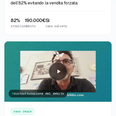
dell'82% evitando la vendita forzata.
82%
190.000€
Sì
stralcio
debito
casa salvata
ristrutturazione del debito
caso reale